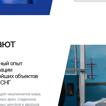
ают
ный опыт
зации
ейших объектов
 СНГ
 для чемпионатов мира,
ных арен, стадионов,
ных центров и дворцов