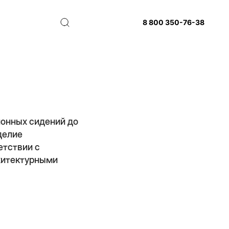
8 800 350-76-38
ионных сидений до
делие
етствии с
хитектурными