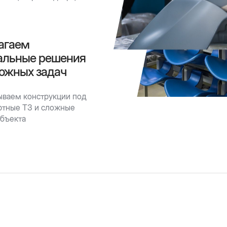
агаем
альные решения
ожных задач
ываем конструкции под
ртные ТЗ и сложные
объекта