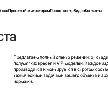
О нас
Проекты
Архитекторам
Пресс-центр
Видео
Контакты
ста
Предлагаем полный спектр решений: от стад
полумягких кресел и VIP-моделей. Каждое из
производится и монтируется в строгом соотв
техническими задачами вашего объекта и ар
нормами.