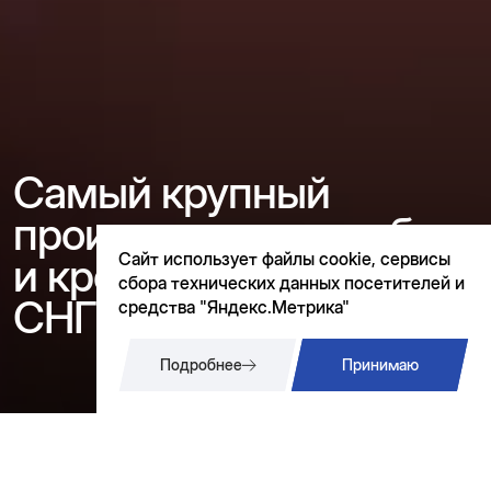
Самый крупный
производитель трибун
Сайт использует файлы cookie, сервисы
и кресел в России и
сбора технических данных посетителей и
СНГ
средства "Яндекс.Метрика"
Подробнее
Принимаю