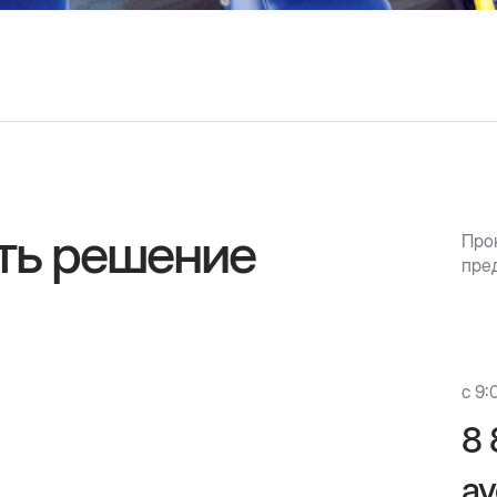
ть решение
Про
пре
с 9:
8 
av