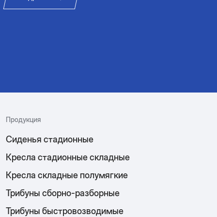
2018 г. установлены кресла категории «Публика», «VIP»,
«Гостевое обслуживание», «VVIP» (по классификации
Подробнее
FIFA).
Подробнее
Подробнее
Продукция
Сиденья стадионные
Кресла стадионные складные
Кресла складные полумягкие
Трибуны сборно-разборные
Трибуны быстровозводимые